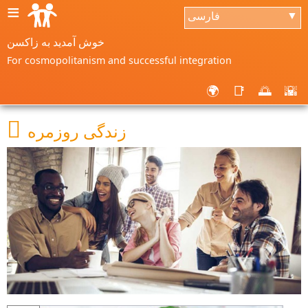
≡
فارسی
▼
خوش آمدید به زاکسن
For cosmopolitanism and successful integration
🌍
📑
🌅
🌇

زندگی روزمره