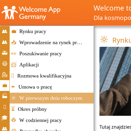
Welcome t
Dla kosmopol
👥
💼
Rynku pracy
🔆
Rynku
Wypuszczenie
👥
📥
Wprowadzenie na rynek pracy
Migracja
🚑
👀
Poszukiwanie pracy
i
Nagłe
😷
📨
Aplikacji
imigracja
wypadki
Pomoc
💁

Rozmowa kwalifikacyjna
w
Doradztwo
💼
✒
Umowa o pracę
koronie
Rynku
🏭
🔆
W pierwszym dniu roboczym
pracy
Firmy

⏳
Okres próbny
Codzienne
🎓
👷
W codziennej pracy
życie
Szans
Tutaj znajdzie
👥