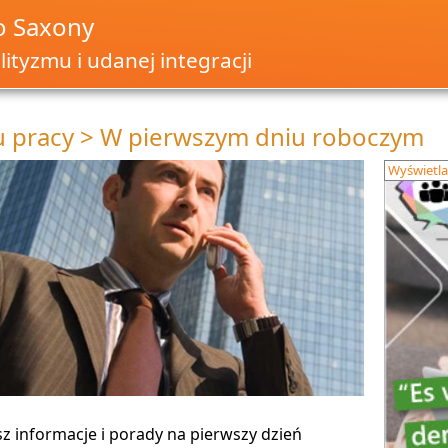
o Saxony
ityzmu i udanej integracji
 pracy > W pierwszym dniu roboczym
Wyświetla
sz informacje i porady na pierwszy dzień