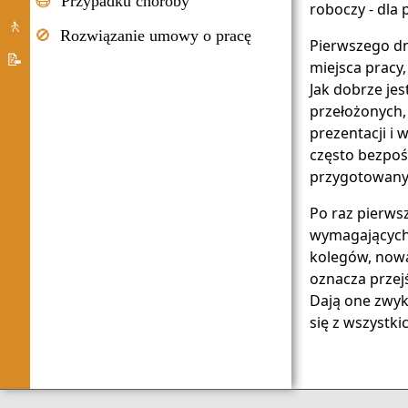
😷
Przypadku choroby
roboczy - dla
edukacyjnych
Integration
🚶
🚫
Rozwiązanie umowy o pracę
Pierwszego dn
Systemu
📝
miejsca pracy,
azylowego
O
Jak dobrze je
przełożonych, 
Niemcy
prezentacji i
powitalny
często bezpoś
aplikacji
przygotowan
Po raz pierws
wymagających.
kolegów, nową
oznacza przej
Dają one zwy
się z wszystk