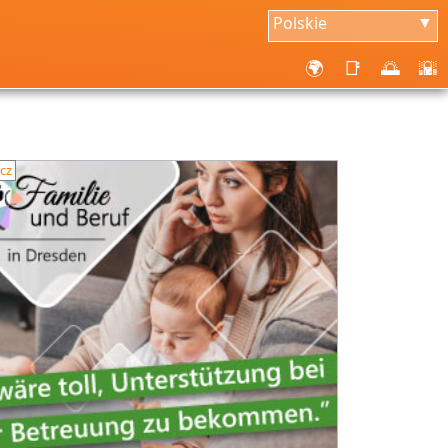
Polskie
▼
🌍
📑
🌅
🌇
cz