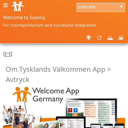
≡
svenska
▼
Welcome to Saxony
For cosmopolitanism and successful integration
🌍
📑
🌅
🌇
📜
Om Tysklands Välkommen App >
Avtryck