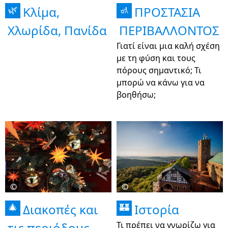
Κλίμα,
ΠΡΟΣΤΑΣΙΑ
🌿
🚮
Χλωρίδα, Πανίδα
ΠΕΡΙΒΑΛΛΟΝΤΟΣ
Γιατί είναι μια καλή σχέση
με τη φύση και τους
πόρους σημαντικό; Τι
μπορώ να κάνω για να
βοηθήσω;
©
©
Διακοπές και
Ιστορία
🎄
🏰
τις περιόδους
Τι πρέπει να γνωρίζω για