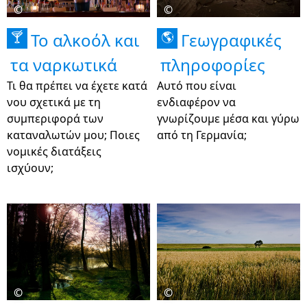
©
©
Το αλκοόλ και
Γεωγραφικές
🍸
🌎
τα ναρκωτικά
πληροφορίες
Τι θα πρέπει να έχετε κατά
Αυτό που είναι
νου σχετικά με τη
ενδιαφέρον να
συμπεριφορά των
γνωρίζουμε μέσα και γύρω
καταναλωτών μου; Ποιες
από τη Γερμανία;
νομικές διατάξεις
ισχύουν;
©
©