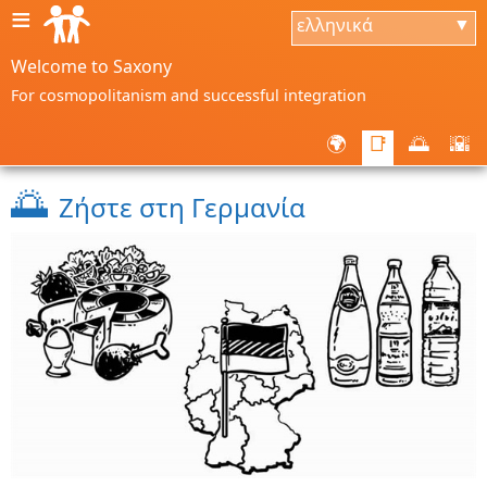
≡
ελληνικά
▼
Welcome to Saxony
For cosmopolitanism and successful integration
🌍
📑
🌅
🌇
🌅
Ζήστε στη Γερμανία