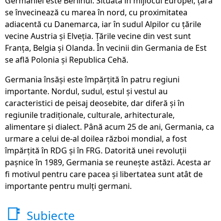
Germaniei este Berlinul. Situată în mijlocul Europei, țara
se învecinează cu marea în nord, cu proximitatea
adiacentă cu Danemarca, iar în sudul Alpilor cu țările
vecine Austria și Elveția. Țările vecine din vest sunt
Franța, Belgia și Olanda. În vecinii din Germania de Est
se află Polonia și Republica Cehă.
Germania însăși este împărțită în patru regiuni
importante. Nordul, sudul, estul și vestul au
caracteristici de peisaj deosebite, dar diferă și în
regiunile tradiționale, culturale, arhitecturale,
alimentare și dialect. Până acum 25 de ani, Germania, ca
urmare a celui de-al doilea război mondial, a fost
împărțită în RDG și în FRG. Datorită unei revoluții
pașnice în 1989, Germania se reunește astăzi. Acesta ar
fi motivul pentru care pacea și libertatea sunt atât de
importante pentru mulți germani.
📑
Subiecte