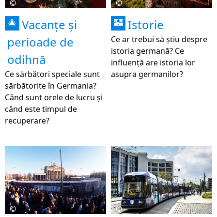
©
©
Vacanțe și
Istorie
🎄
🏰
perioade de
Ce ar trebui să știu despre
istoria germană? Ce
odihnă
influență are istoria lor
Ce sărbători speciale sunt
asupra germanilor?
sărbătorite în Germania?
Când sunt orele de lucru și
când este timpul de
recuperare?
©
©