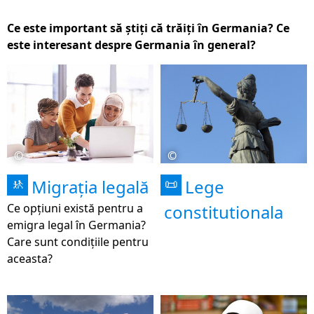
Ce este important să știți că trăiți în Germania? Ce
este interesant despre Germania în general?
©
©
Migrația legală
Lege
🚸
📜
Ce opțiuni există pentru a
constitutionala
emigra legal în Germania?
Care sunt condițiile pentru
aceasta?