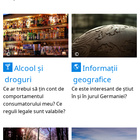
©
©
Alcool și
Informații
🍸
🌎
droguri
geografice
Ce ar trebui să țin cont de
Ce este interesant de știut
comportamentul
în și în jurul Germaniei?
consumatorului meu? Ce
reguli legale sunt valabile?