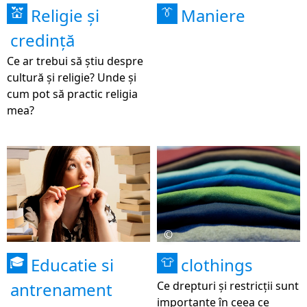
Religie și
Maniere
💒
👔
credință
Ce ar trebui să știu despre
cultură și religie? Unde și
cum pot să practic religia
mea?
©
Educatie si
clothings
🎓
👕
antrenament
Ce drepturi și restricții sunt
importante în ceea ce