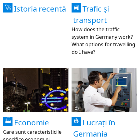
Istoria recentă
Trafic și
🚀
🚉
transport
How does the traffic
system in Germany work?
What options for travelling
do I have?
©
©
Economie
Lucrați în
🏭
👷
Care sunt caracteristicile
Germania
specifice economiei