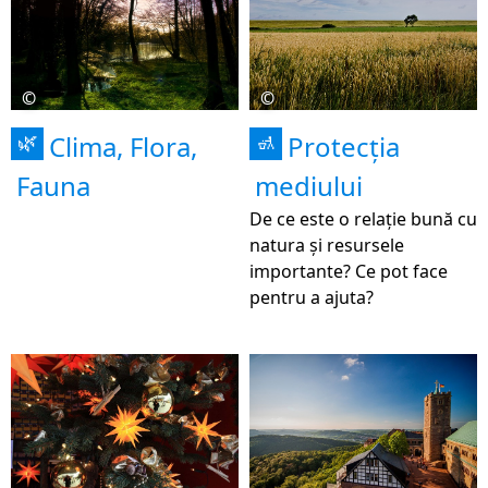
©
©
Clima, Flora,
Protecția
🌿
🚮
Fauna
mediului
De ce este o relație bună cu
natura și resursele
importante? Ce pot face
pentru a ajuta?