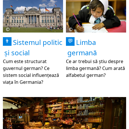
©
©
Sistemul politic
Limba
👨
💬
și social
germană
Cum este structurat
Ce ar trebui să știu despre
guvernul german? Ce
limba germană? Cum arată
sistem social influențează
alfabetul german?
viața în Germania?