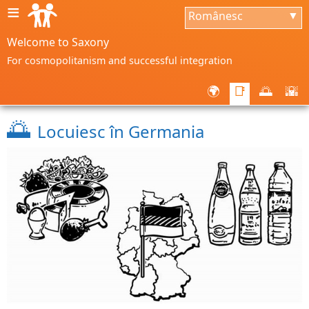
≡
Românesc
▼
Welcome to Saxony
For cosmopolitanism and successful integration
🌍
📑
🌅
🌇
🌅
Locuiesc în Germania