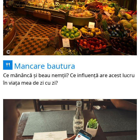
©
Mancare bautura
🍴
Ce mănâncă și beau nemții? Ce influență are acest lucru
în viața mea de zi cu zi?