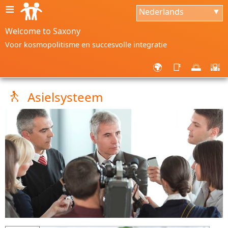
≡
Nederlands
▼
Welcome to Saxony
Voor kosmopolitisme en succesvolle integratie
🌍
📑
🌅
🌇
🚶
Asielsysteem