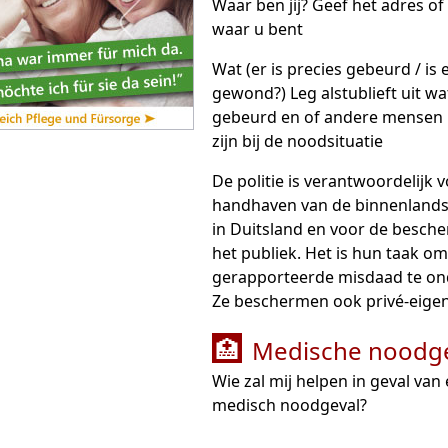
Waar ben jij? Geef het adres of
waar u bent
Wat (er is precies gebeurd / is
gewond?) Leg alstublieft uit wat
gebeurd en of andere mensen
zijn bij de noodsituatie
De politie is verantwoordelijk 
handhaven van de binnenlandse
in Duitsland en voor de besch
het publiek. Het is hun taak om
gerapporteerde misdaad te on
Ze beschermen ook privé-eig
Medische noodge
🏥
Wie zal mij helpen in geval van
medisch noodgeval?