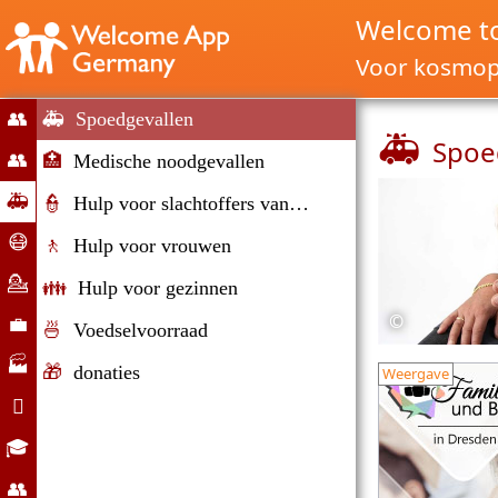
Welcome t
Voor kosmopo
👥
🚑
Spoedgevallen
🚑
Spoe
Lancering
👥
🏥
Medische noodgevallen
Migratie
🚑
👮
Hulp voor slachtoffers van geweld
en
Noodsituaties
😷
🚶
Hulp voor vrouwen
immigratie
Corona
💁
👪
Hulp voor gezinnen
hulp
Counseling
©
💼
🍜
Voedselvoorraad
Arbeidsmarkt
🏭
🎁
donaties
Weergave
Bedrijven

Dagelijks
🎓
leven
Opleidingsmogelijkheden
👥