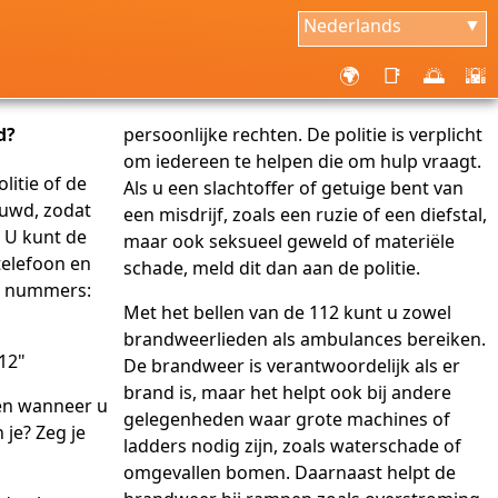
Nederlands
▼
🌍
📑
🌅
🌇
d?
persoonlijke rechten. De politie is verplicht
om iedereen te helpen die om hulp vraagt.
litie of de
Als u een slachtoffer of getuige bent van
uwd, zodat
een misdrijf, zoals een ruzie of een diefstal,
 U kunt de
maar ook seksueel geweld of materiële
telefoon en
schade, meld dit dan aan de politie.
e nummers:
Met het bellen van de 112 kunt u zowel
brandweerlieden als ambulances bereiken.
12"
De brandweer is verantwoordelijk als er
brand is, maar het helpt ook bij andere
en wanneer u
gelegenheden waar grote machines of
je? Zeg je
ladders nodig zijn, zoals waterschade of
omgevallen bomen. Daarnaast helpt de