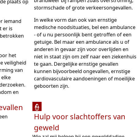
brandweer bij rampen zoals overstroming,
 de plaats op
stormschade of grote verkeersongevallen.
In welke vorm dan ook van ernstige
 er iemand
medische noodsituaties, bel een ambulance
 er is
- of u nu persoonlijk bent getroffen of een
 betrokken
getuige. Bel maar een ambulance als u of
anderen in gevaar zijn voor overlijden en
voor het
niet in staat zijn om zelf naar een ziekenhuis
 veiligheid
te gaan. Dergelijke ernstige gevallen
erming van
kunnen bijvoorbeeld ongevallen, ernstige
 elke
cardiovasculaire aandoeningen of moeilijke
derzoeken.
geboorten zijn.
endom en
vallen
👮
Hulp voor slachtoffers van
 een
geweld
Wie zal mij helpen bij een gewelddadige