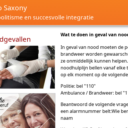
o Saxony
litisme en succesvolle integratie
Wat te doen in geval van noo
dgevallen
In geval van nood moeten de po
brandweer worden gewaarsch
ze onmiddellijk kunnen helpen.
noodhulplijn bellen vanaf elke 
op elk moment op de volgend
Politie: bel "110"
Ambulance / Brandweer: bel "1
Beantwoord de volgende vrag
een alarmnummer belt:Wie ben 
naam